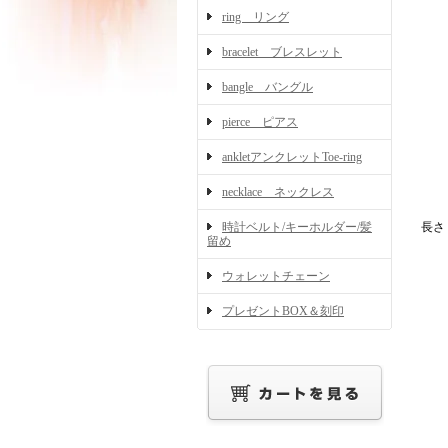
ring リング
bracelet ブレスレット
bangle バングル
pierce ピアス
ankletアンクレットToe-ring
necklace ネックレス
時計ベルト/キーホルダー/髪
長さ
留め
ウォレットチェーン
プレゼントBOX＆刻印