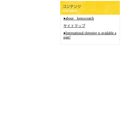
●about kensscratch
サイトマップ
●International shipping is available a
gain!