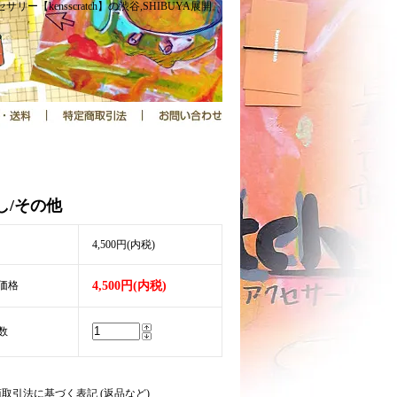
サリー【kensscratch】の渋谷,SHIBUYA展開。
し/その他
4,500円(内税)
価格
4,500円(内税)
数
商取引法に基づく表記 (返品など)