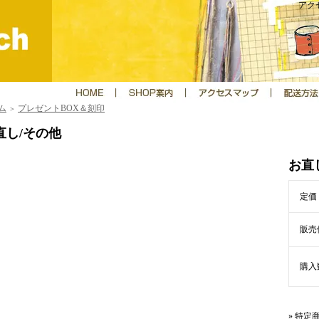
アクセ
ム
プレゼントBOX＆刻印
＞
直し/その他
お直
定価
販売
購入
» 特定