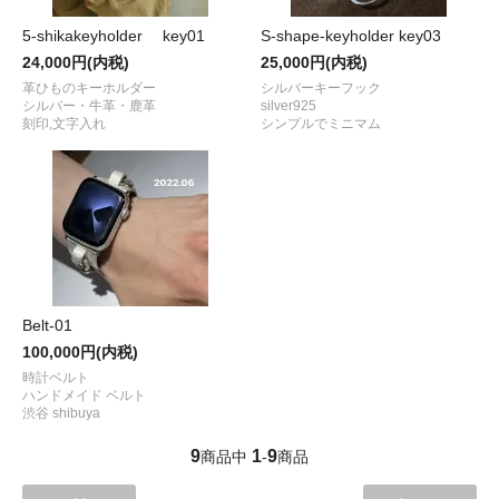
5-shikakeyholder key01
S-shape-keyholder key03
24,000円(内税)
25,000円(内税)
革ひものキーホルダー
シルバーキーフック
シルバー・牛革・鹿革
silver925
刻印,文字入れ
シンプルでミニマム
Belt-01
100,000円(内税)
時計ベルト
ハンドメイド ベルト
渋谷 shibuya
9
1
9
商品中
-
商品