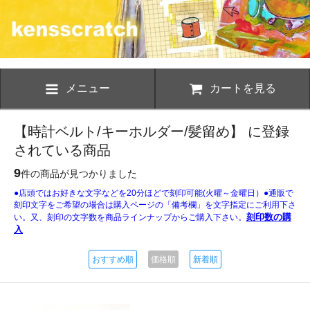
メニュー
カートを見る
【時計ベルト/キーホルダー/髪留め】 に登録
されている商品
9
件の商品が見つかりました
●店頭ではお好きな文字などを20分ほどで刻印可能(火曜～金曜日）●通販で
刻印文字をご希望の場合は購入ページの「備考欄」を文字指定にご利用下さ
刻印数の購
い。又、刻印の文字数を商品ラインナップからご購入下さい。
入
おすすめ順
価格順
新着順