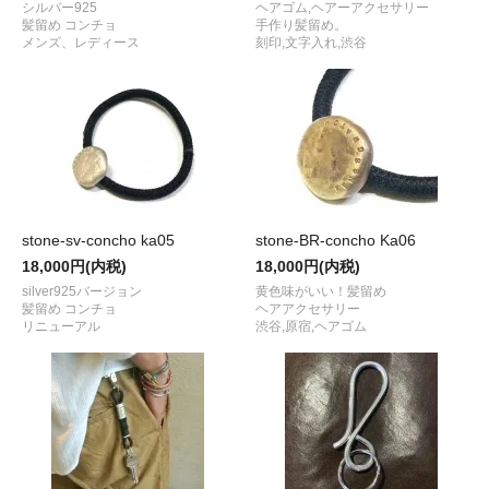
シルバー925
ヘアゴム,ヘアーアクセサリー
髪留め コンチョ
手作り髪留め。
メンズ、レディース
刻印,文字入れ,渋谷
stone-sv-concho ka05
stone-BR-concho Ka06
18,000円(内税)
18,000円(内税)
silver925バージョン
黄色味がいい！髪留め
髪留め コンチョ
ヘアアクセサリー
リニューアル
渋谷,原宿,ヘアゴム