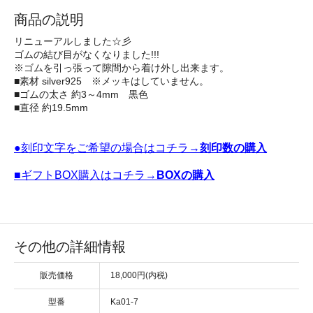
商品の説明
リニューアルしました☆彡
ゴムの結び目がなくなりました!!!
※ゴムを引っ張って隙間から着け外し出来ます。
■素材 silver925 ※メッキはしていません。
■ゴムの太さ 約3～4mm 黒色
■直径 約19.5mm
●刻印文字をご希望の場合はコチラ→
刻印数の購入
■ギフトBOX購入はコチラ→
BOXの購入
その他の詳細情報
販売価格
18,000円(内税)
型番
Ka01-7