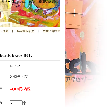
サリー【kensscratch】の渋谷,SHIBUYA展開。
beads-brace B017
B017-22
24,000円(内税)
価
24,000円(内税)
数