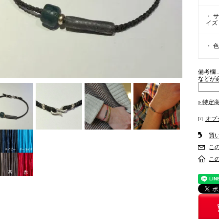
・ サ
イズ
・ 色
備考欄
などが
» 特定
オプ
買
こ
こ