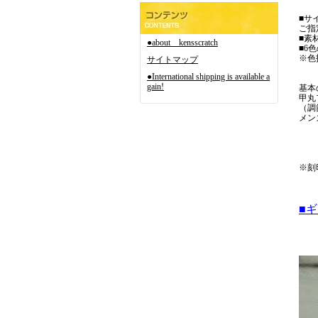
■サ
ご指
■素
●about kensscratch
■6
※色
サイトマップ
●International shipping is available a
gain!
基本
甲丸
（調
メン
※刻
■