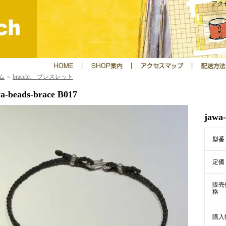
アクセ
ム
bracelet ブレスレット
＞
a-beads-brace B017
jawa-
型番
定価
販売
格
購入