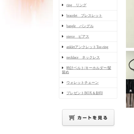
ring リング
bracelet ブレスレット
bangle バングル
pierce ピアス
ankletアンクレットToe-ring
necklace ネックレス
時計ベルト/キーホルダー/髪
留め
ウォレットチェーン
プレゼントBOX＆刻印