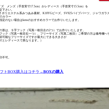
イズ メンズ（手首実寸17.5cm）かレディース（手首実寸15.5cm）を
定下さい。
材 ポリエステル系みつあみ素材、K18YGビーズ、SV925パイプパーツ、ジャワガラ
色のカラー
指定のない場合はkensのおすすめカラーでお作りいたします。
の形は、Ｓ字フック（写真一枚目左の2つ）でお作りいたします。
フック（写真一枚目右一つ）、フリーサイズ（写真二枚目）ご希望の方は備考欄へ
節可能なフリーサイズですが最大にできる大きさが
ズとレディースで異なります。）
印不可。
ギフトBOX購入はコチラ→
BOXの購入