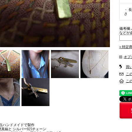
・ 長
さ
備考欄
などが
» 特定
オプ
買
こ
こ
1点ハンドメイドで製作
材真鍮と シルバー925チェーン