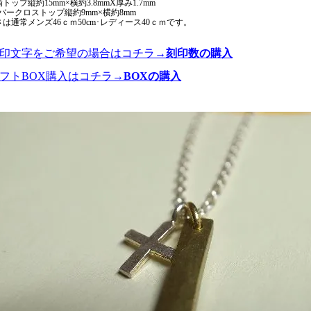
鍮トップ縦約15mm×横約3.8mmX厚み1.7mm
バークロストップ縦約9mm×横約8mm
さは通常メンズ46ｃｍ50cm･レディース40ｃｍです。
刻印文字をご希望の場合はコチラ→
刻印数の購入
ギフトBOX購入はコチラ→
BOXの購入