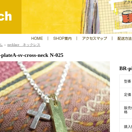
アクセ
ム
necklace ネックレス
＞
plateA-sv-cross-neck N-025
BR-pl
型番
定価
販売
格
購入