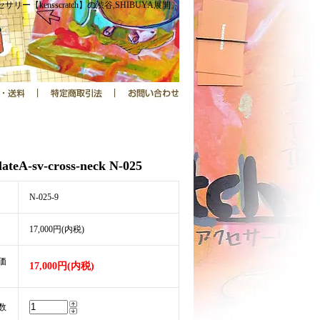
サリー【kensscratch】の渋谷,SHIBUYA展開。
ateA-sv-cross-neck N-025
N-025-9
17,000円(内税)
価
17,000円(内税)
数