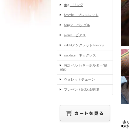
ring リング
bracelet ブレスレット
bangle バングル
pierce ピアス
ankletアンクレットToe-ring
necklace ネックレス
時計ベルト/キーホルダー/髪
留め
ウォレットチェーン
プレゼントBOX＆刻印
1点
■素