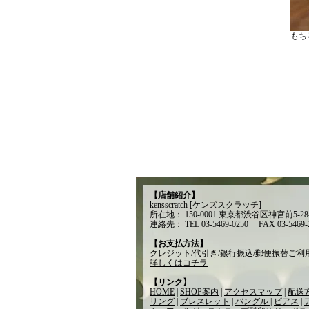
もち
【店舗紹介】
kensscratch [ケンズスクラッチ]
所在地： 150-0001 東京都渋谷区神宮前5-28-7
連絡先： TEL 03-5469-0250 FAX 03-5469-
【お支払方法】
クレジット/代引き/銀行振込/郵便振替ご
詳しくはコチラ
【リンク】
HOME
|
SHOP案内
|
アクセスマップ
|
配送
リング
|
ブレスレット
|
バングル
|
ピアス
|