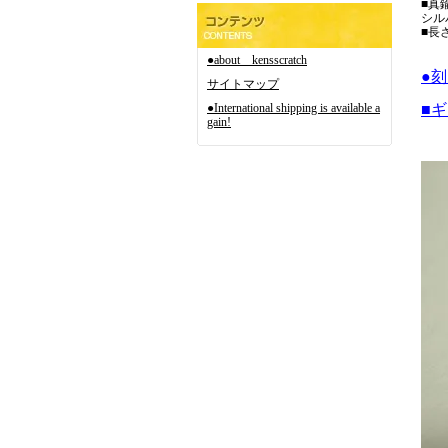
■真
シル
■長
●about kensscratch
●
サイトマップ
●International shipping is available a
■
gain!