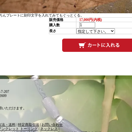
ろんプレートに刻印文字を入れてみてもぐっとくる。
販売価格
17,000円(内税)
購入数
長さ
-207
2609
利用いただけます。
方法・送料
|
特定商取引法
|
お問い合わせ
アンクレット トーリング
|
ネックレス
|