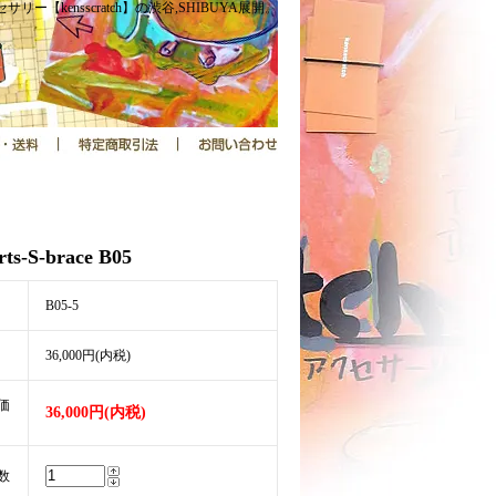
サリー【kensscratch】の渋谷,SHIBUYA展開。
arts-S-brace B05
B05-5
36,000円(内税)
価
36,000円(内税)
数