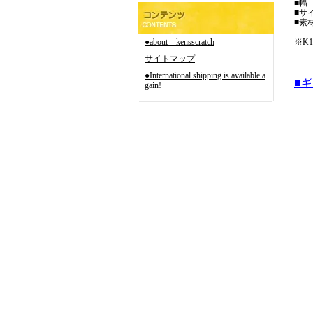
■幅
■サイ
■素材
●about kensscratch
※K1
サイトマップ
●International shipping is available a
■
gain!