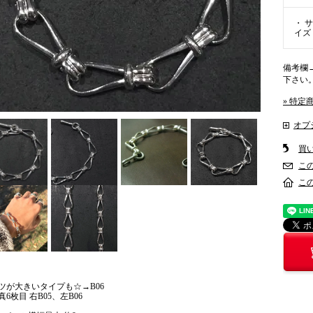
・ サ
イズ
備考欄
下さい。
» 特定
オプ
買
こ
こ
ツが大きいタイプも☆→B06
真6枚目 右B05、左B06