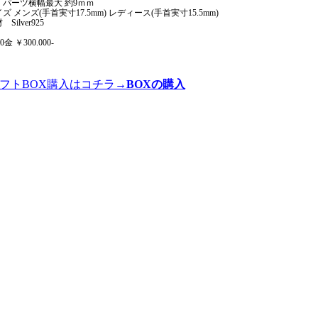
 パーツ横幅最大 約9ｍｍ
ズ メンズ(手首実寸17.5mm) レディース(手首実寸15.5mm)
 Silver925
0金 ￥300.000-
ギフトBOX購入はコチラ→
BOXの購入