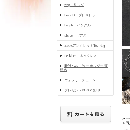
ring リング
bracelet ブレスレット
bangle バングル
pierce ピアス
ankletアンクレットToe-ring
necklace ネックレス
時計ベルト/キーホルダー/髪
留め
ウォレットチェーン
プレゼントBOX＆刻印
パー
※写