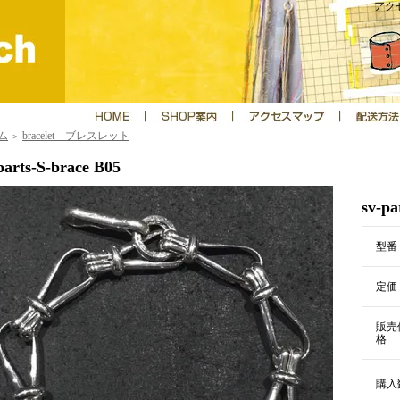
アクセ
ム
bracelet ブレスレット
＞
-parts-S-brace B05
sv-p
型番
定価
販売
格
購入