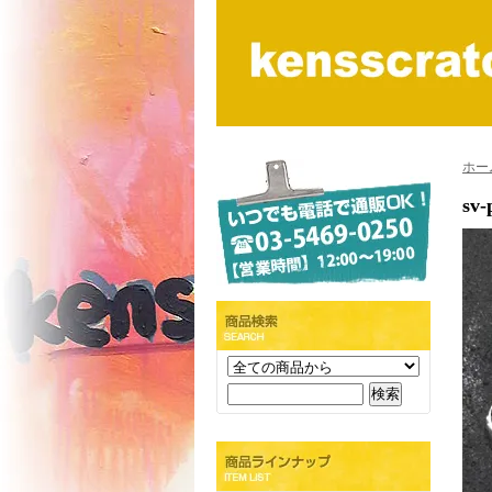
ホー
sv