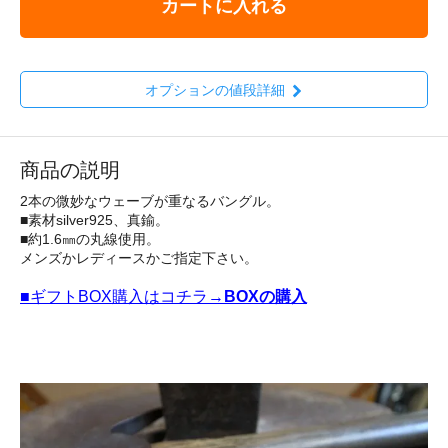
カートに入れる
オプションの値段詳細
商品の説明
2本の微妙なウェーブが重なるバングル。
■素材silver925、真鍮。
■約1.6㎜の丸線使用。
メンズかレディースかご指定下さい。
■ギフトBOX購入はコチラ→
BOXの購入