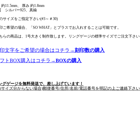
約11.5mm、 厚み 約1.8mm
質 シルバー925、真鍮
のサイズをご指定下さい(#3～＃30)
印ご希望の場合、「SO WHAT」とプラスでお入れすることは可能です。
ちらの商品は、1号大きく制作致します。リングゲージの標準サイズでご注文下さい
刻印文字をご希望の場合はコチラ→
刻印数の購入
ギフトBOX購入はコチラ→
BOXの購入
ングゲージを無料発送で、差し上げています！
のサイズ分からない場合)郵便番号/住所/名前/電話番号を明記の上ご連絡下さ