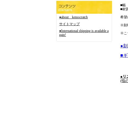
■幅 
■材
●about kensscratch
希望
サイトマップ
※刻
●International shipping is available a
※こ
gain!
●
■
●
リ
(指