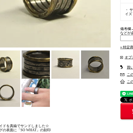
・ サ
イズ
備考欄
などが
» 特定
オプ
買
こ
こ
イドを真鍮でサンドしました☆
グの表面に「SO WHAT」の刻印