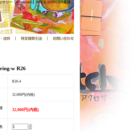
サリー【kensscratch】の渋谷,SHIBUYA展開。
-ring-w R26
R26-4
32,000円(内税)
価
32,000円(内税)
数