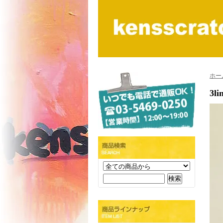
ホー
3li