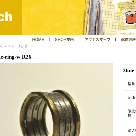
アクセ
ム
ring リング
＞
ne-ring-w R26
3line
型番
定価
販売
格
購入