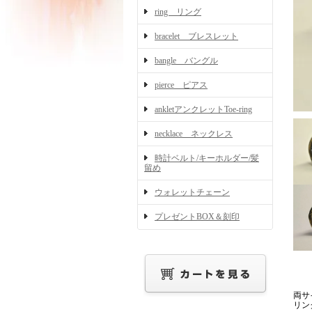
ring リング
bracelet ブレスレット
bangle バングル
pierce ピアス
ankletアンクレットToe-ring
necklace ネックレス
時計ベルト/キーホルダー/髪
留め
ウォレットチェーン
プレゼントBOX＆刻印
両サ
リン