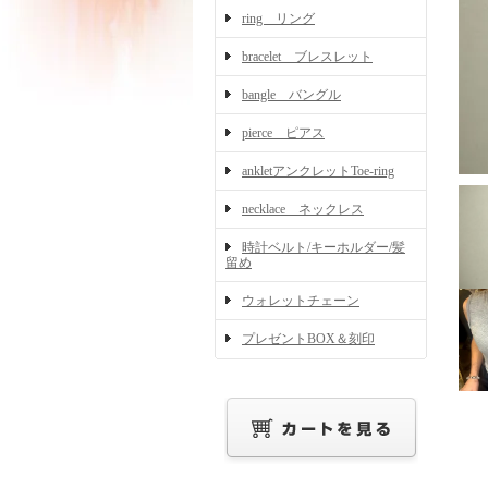
ring リング
bracelet ブレスレット
bangle バングル
pierce ピアス
ankletアンクレットToe-ring
necklace ネックレス
時計ベルト/キーホルダー/髪
留め
ウォレットチェーン
プレゼントBOX＆刻印