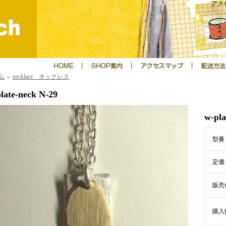
アクセ
ム
necklace ネックレス
＞
late-neck N-29
w-pla
型番
定価
販売
購入