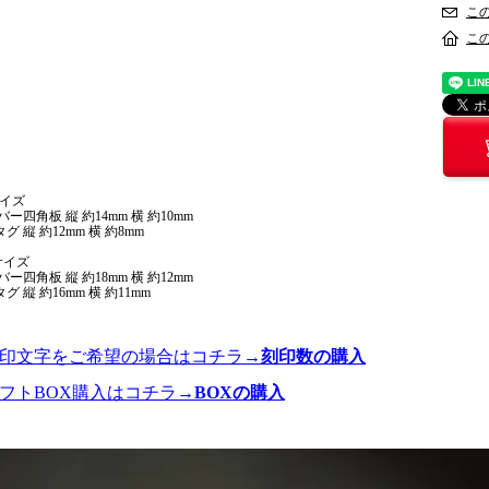
こ
こ
サイズ
ー四角板 縦 約14mm 横 約10mm
タグ 縦 約12mm 横 約8mm
サイズ
ー四角板 縦 約18mm 横 約12mm
タグ 縦 約16mm 横 約11mm
刻印文字をご希望の場合はコチラ→
刻印数の購入
ギフトBOX購入はコチラ→
BOXの購入