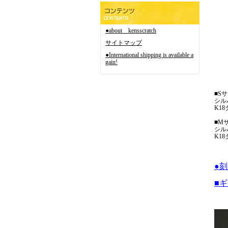
●about kensscratch
サイトマップ
●International shipping is available a
gain!
■S
シルバ
K18
■M
シルバ
K18
●
■