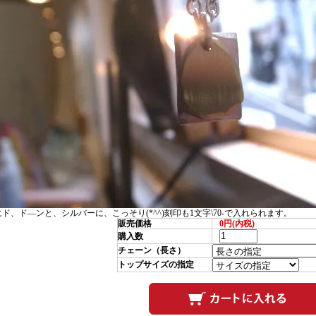
8にド、ド―ンと、シルバーに、こっそり(*^^)刻印も1文字\70-で入れられます。
販売価格
0円(内税)
購入数
チェーン（長さ）
トップサイズの指定