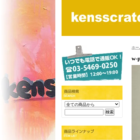
ホー
w-p