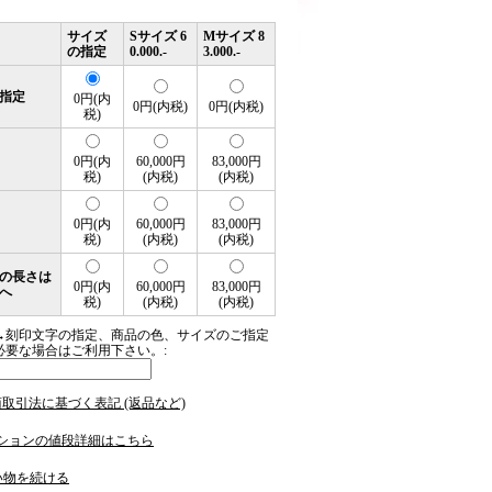
サイズ
Sサイズ 6
Mサイズ 8
の指定
0.000.-
3.000.-
指定
0円(内
0円(内税)
0円(内税)
税)
0円(内
60,000円
83,000円
税)
(内税)
(内税)
0円(内
60,000円
83,000円
税)
(内税)
(内税)
の長さは
0円(内
60,000円
83,000円
へ
税)
(内税)
(内税)
→刻印文字の指定、商品の色、サイズのご指定
必要な場合はご利用下さい。:
商取引法に基づく表記 (返品など)
ションの値段詳細はこちら
い物を続ける