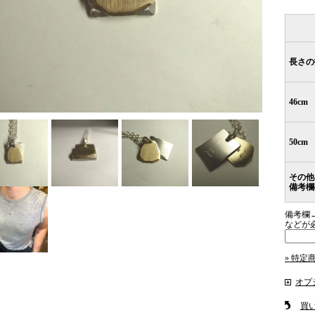
長さの
46cm
50cm
その他
備考欄
備考欄
などが
» 特定
オプ
買