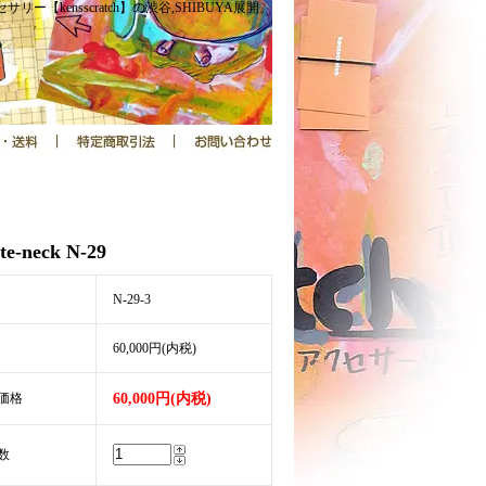
サリー【kensscratch】の渋谷,SHIBUYA展開。
te-neck N-29
N-29-3
60,000円(内税)
価格
60,000円(内税)
数