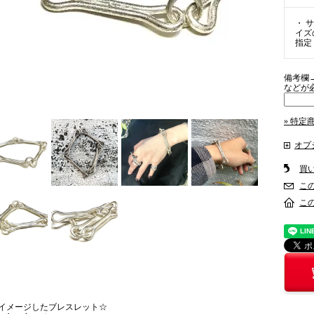
・ サ
イズ
指定
備考欄
などが
» 特定
オプ
買
こ
こ
イメージしたブレスレット☆