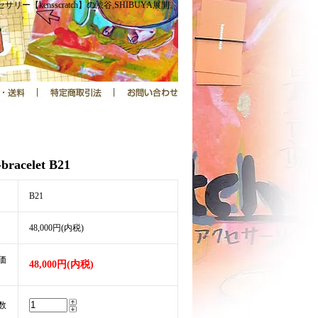
サリー【kensscratch】の渋谷,SHIBUYA展開。
bracelet B21
B21
48,000円(内税)
価
48,000円(内税)
数