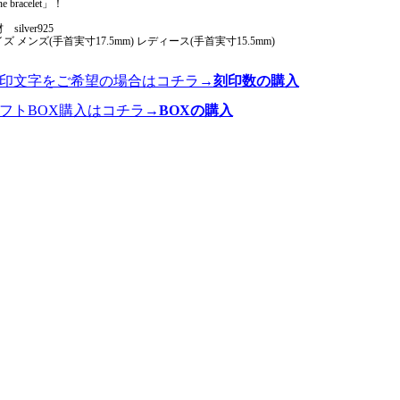
e bracelet」！
silver925
ズ メンズ(手首実寸17.5mm) レディース(手首実寸15.5mm)
刻印文字をご希望の場合はコチラ→
刻印数の購入
ギフトBOX購入はコチラ→
BOXの購入