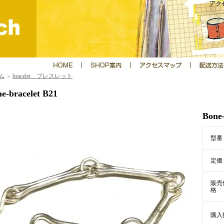
アクセ
ム
bracelet ブレスレット
＞
e-bracelet B21
Bone-
型番
定価
販売
格
購入