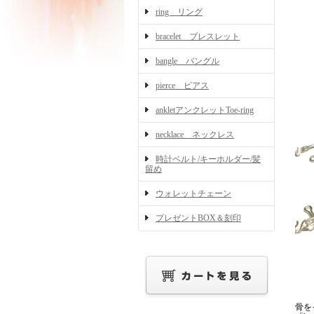
ring リング
bracelet ブレスレット
bangle バングル
pierce ピアス
ankletアンクレットToe-ring
necklace ネックレス
時計ベルト/キーホルダー/髪
留め
ウォレットチェーン
プレゼントBOX＆刻印
骨を