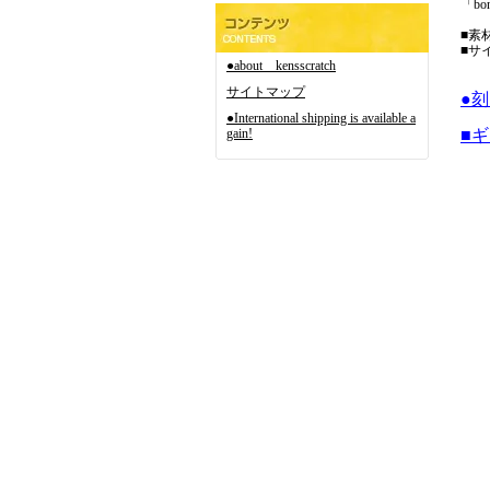
「bon
■素材 
■サイ
●about kensscratch
サイトマップ
●
●International shipping is available a
gain!
■