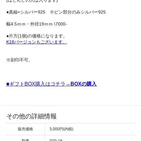
(ほとんどの人は入ります)
●真鍮+シルバー925 ※ピン部分のみシルバー925
幅4.5ｍｍ・外径19ｍｍ \7000-
●片方(1個)の価格になります。
K18バージョンもございます。
※刻印不可。
■ギフトBOX購入はコチラ→
BOXの購入
その他の詳細情報
販売価格
5,000円(内税)